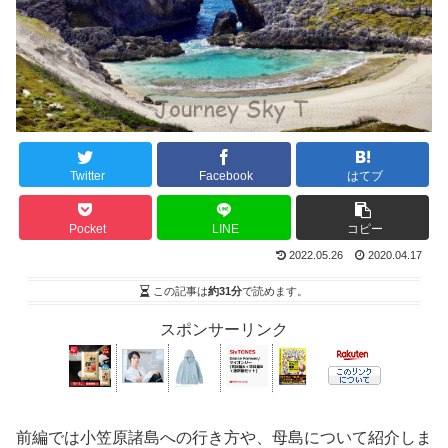
Twitter
Facebook
はてブ
Pocket
LINE
コピー
2022.05.26
2020.04.17
この記事は
約31分
で読めます。
スポンサーリンク
前編では小笠原諸島への行き方や、母島について紹介しま