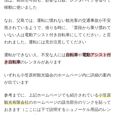
僕は、前回も今回も、必要な日数、レンタバイクを借りて
移動に使いました
なお、父島では、運転に慣れない観光客の交通事故が不安
視されているようで、借りる時に、「普段から乗り慣れて
いない人は電動アシスト付き自転車にしてください」と言
われました。運転には充分注意してください
運転ができない人、不安な人には
自転車
や
電動アシスト付
き自転車
のレンタルがあります
いずれも小笠原村観光協会のホームページ内に詳細の案内
が出ています
参考までに、上記ホームページでも紹介されている
小笠原
観光有限会社
のホームページの該当部分のリンクを貼って
おきます（ここには下で説明するシュノーケル用品のレン