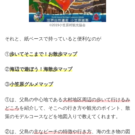
©︎2019小笠原村観光協会
それと、紙ベースで持っていると便利なのが
①
歩いてそこまで！お散歩マップ
②
海辺で遊ぼう！海散歩マップ
③
小笠原グルメマップ
①は、父島の中心地である
大村地区周辺の歩いて行けるみ
どころ
を紹介して、そこへの行き方や観光のポイント、散
策のモデルコースなどを地図入りで教えてくれます。
②は、父島の
主なビーチの特徴や行き方
、海の生き物の図