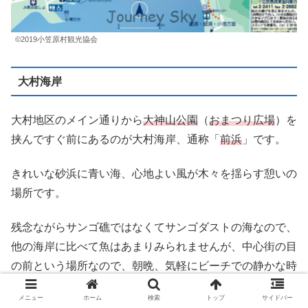
©︎2019小笠原村観光協会
大村海岸
大村地区のメイン通りから
大神山公園
（
おまつり広場
）を
挟んですぐ前にあるのが大村海岸、通称「
前浜
」です。
きれいな砂浜に青い海、心地よい風が木々を揺らす憩いの
場所です。
残念ながらサンゴ礁ではなくてサンゴダストの海なので、
他の海岸に比べて魚はあまりみられませんが、中心街の目
の前という場所なので、朝晩、気軽にビーチでの静かな時
間を過ごすことができます
メニュー
ホーム
検索
トップ
サイドバー