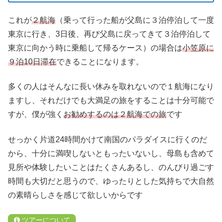
これが
２航海
（乗って行った船が父島に３泊停泊して一度
東京に行き、3日後、再び父島に戻ってきて３泊停泊して
東京に向かう時に乗船して帰るケース）の場合は
小笠原に
９泊10日滞在
できることになります。
多くの人はそんなに長い休みを取れないので１航海になり
ますし、それだけでも大満足の旅をすることは十分可能で
すが、僕が強く
お勧めするのは２航海での旅
です
せっかく片道24時間かけて南国のパラダイスに行くのだ
から、十分に満喫しないともったいないし、母島も含めて
見所や体験したいことはたくさんあるし、のんびり過ごす
時間も大切だと思うので、ゆったりとした気持ちで大自然
の素晴らしさを感じて欲しいからです
ツアーについて