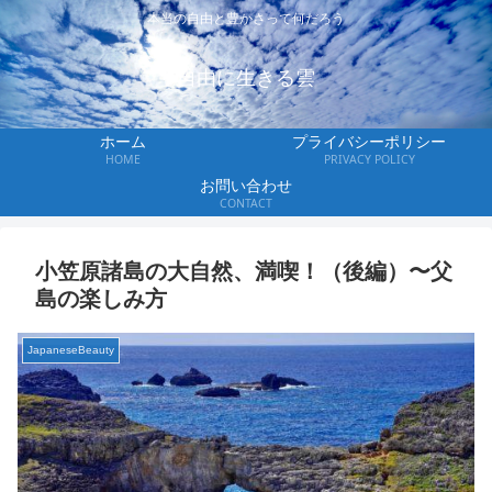
本当の自由と豊かさって何だろう
自由に生きる雲
ホーム
プライバシーポリシー
HOME
PRIVACY POLICY
お問い合わせ
CONTACT
小笠原諸島の大自然、満喫！（後編）〜父
島の楽しみ方
JapaneseBeauty