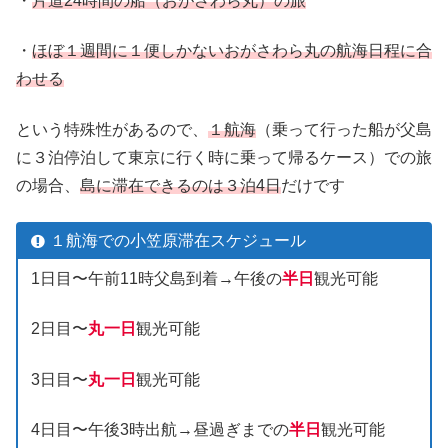
・
片道24時間の船（おがさわら丸）の旅
・
ほぼ１週間に１便しかないおがさわら丸の航海日程に合
わせる
という特殊性があるので、
１航海
（乗って行った船が父島
に３泊停泊して東京に行く時に乗って帰るケース）での旅
の場合、
島に滞在できるのは３泊4日
だけです
１航海での小笠原滞在スケジュール
1日目〜午前11時父島到着→午後の
半日
観光可能
2日目〜
丸一日
観光可能
3日目〜
丸一日
観光可能
4日目〜午後3時出航→昼過ぎまでの
半日
観光可能