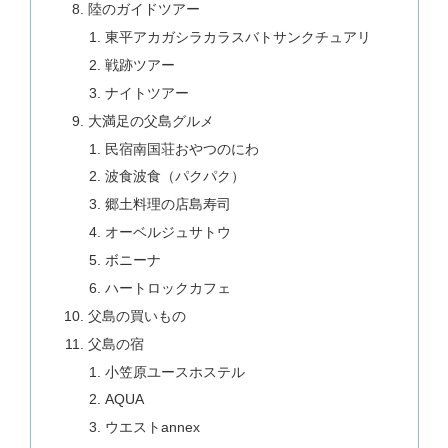
陸のガイドツアー
東平アカガシラカラスバトサンクチュアリ
戦跡ツアー
ナイトツアー
大満足の父島グルメ
民宿南国荘おやつのにわ
波食波食（パクパク）
郷土料理の店島寿司
オーベルジュサトウ
ボニーナ
ハートロックカフェ
父島の買いもの
父島の宿
小笠原ユースホステル
AQUA
ウエストannex