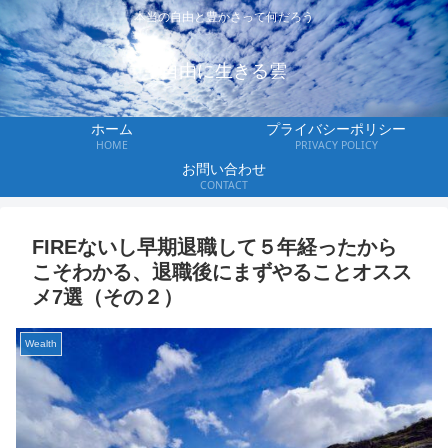
本当の自由と豊かさって何だろう
自由に生きる雲
ホーム
プライバシーポリシー
HOME
PRIVACY POLICY
お問い合わせ
CONTACT
FIREないし早期退職して５年経ったから
こそわかる、退職後にまずやることオスス
メ7選（その２）
Wealth