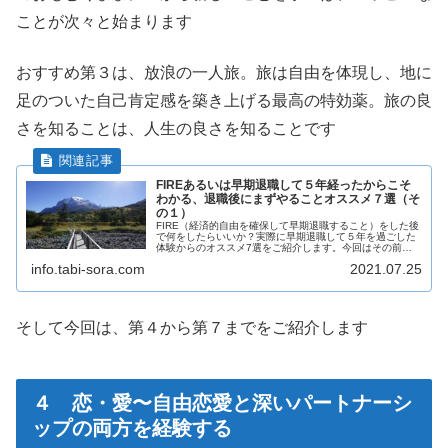
ことが次々と始まります
おすすめ第３は、放浪の一人旅。旅は自由を体現し、地に
足のついた自己肯定感を築き上げる最高の特効薬。旅の良
さを知ることは、人生の良さを知ることです
FIREあるいは早期退職して５年経ったからこそ
わかる、退職後にまずやることオススメ７選（そ
の１）
FIRE（経済的自由を確保して早期退職すること）をした後
で何をしたらいいか？実際に早期退職して５年を過ごした
体験からのオススメ7選をご紹介します。今回はその前半
で第１から第３まで。退職後にやることが明確に決まって
info.tabi-sora.com
2021.07.25
いなくても、これをヒントにすれば大丈夫です。
そして今回は、第４から第７までをご紹介します
４ 恋・愛〜自由恋愛と深いパートナーシ
ップの両方を経験する