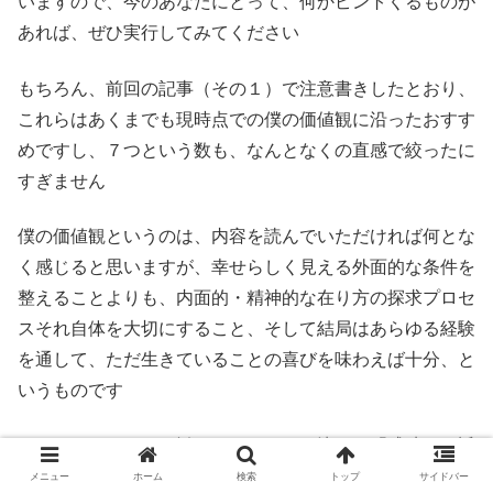
いますので、今のあなたにとって、何かピントくるものが
あれば、ぜひ実行してみてください
もちろん、前回の記事（その１）で注意書きしたとおり、
これらはあくまでも現時点での僕の価値観に沿ったおすす
めですし、７つという数も、なんとなくの直感で絞ったに
すぎません
僕の価値観というのは、内容を読んでいただければ何とな
く感じると思いますが、幸せらしく見える外面的な条件を
整えることよりも、内面的・精神的な在り方の探求プロセ
スそれ自体を大切にすること、そして結局はあらゆる経験
を通して、ただ生きていることの喜びを味わえば十分、と
いうものです
ですので、ここでお勧めしたことは、決して「成功への近
道」みたいな話ではありません
メニュー
ホーム
検索
トップ
サイドバー