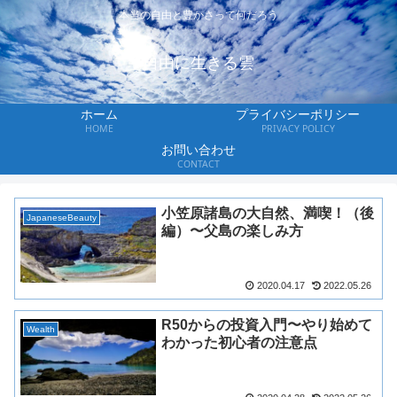
本当の自由と豊かさって何だろう
自由に生きる雲
ホーム
プライバシーポリシー
HOME
PRIVACY POLICY
お問い合わせ
CONTACT
小笠原諸島の大自然、満喫！（後
JapaneseBeauty
編）〜父島の楽しみ方
2020.04.17
2022.05.26
R50からの投資入門〜やり始めて
Wealth
わかった初心者の注意点