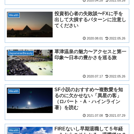
2020.04.28
2022.05.26
投資初心者の失敗談〜FXに手を
Wealth
出して大損するパターンに注意し
てください
2020.08.01
2022.05.26
草津温泉の魅力〜アクセスと第一
JapaneseBeauty
印象〜日本の豊かさを巡る旅
2020.07.17
2022.05.26
SF小説のおすすめ〜複数愛を知
Wealth
るのに欠かせない「異星の客」
（ロバート・A・ハインライン
著）を読む
2021.07.08
2021.07.29
FIREないし早期退職して５年経
Wealth